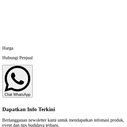
Central Proteina Prima
KKP RI No. UV 820082023
Pakan Udang Marine 999-1 - 25 kg
Central Proteina Prima
Harga
Hubungi Penjual
Chat WhatsApp
Dapatkan Info Terkini
Berlangganan newsletter kami untuk mendapatkan infomasi produk,
event dan tips budidaya terbaru.