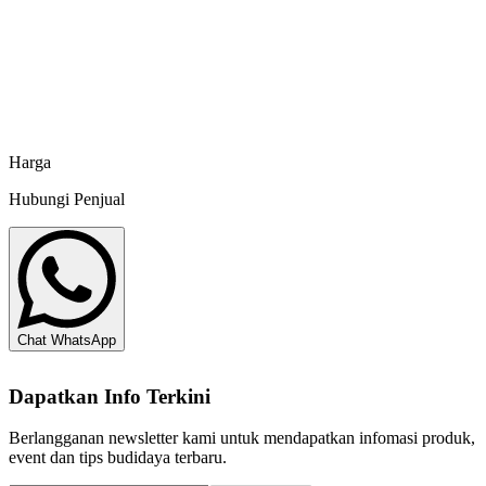
Central Proteina Prima
KKP RI No. IL 2391032022
Pakan Ikan HI PRO VITE 781-2 SP - 30 kg
Central Proteina Prima
Harga
Hubungi Penjual
Chat WhatsApp
Dapatkan Info Terkini
Berlangganan newsletter kami untuk mendapatkan infomasi produk,
event dan tips budidaya terbaru.