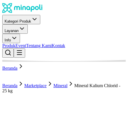
Kategori Produk
Layanan
Info
Produk
Event
Tentang Kami
Kontak
Beranda
Beranda
Marketplace
Mineral
Mineral Kalium Chlorid -
25 kg