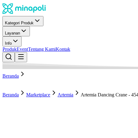
Kategori Produk
Layanan
Info
Produk
Event
Tentang Kami
Kontak
Beranda
Beranda
Marketplace
Artemia
Artemia Dancing Crane - 45