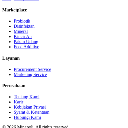
Marketplace
Probiotik
Disinfektan
Mineral
Kincir Air
Pakan Udang
Feed Additive
Layanan
Procurement Service
Marketing Service
Perusahaan
Tentang Kami
Karir
Kebijakan Privasi
Syarat & Ketentuan
Hubungi Kami
©
2026
Minapoli. All rights reserved.