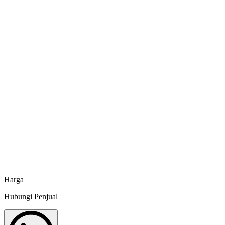
Informasi Produk
Spesifikasi dan info tambahan
Butuh penawaran khusus atau jumlah besar?
Hubungi CS Minapoli langsung via WhatsApp untuk mendapatkan harga
Chat sekarang
Harga
Hubungi Penjual