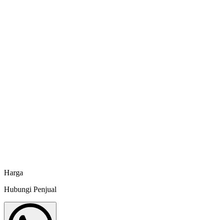
Feed Additive Susu Skim 3435 Agri Aqua - 25 kg
Agri Aqua
Feed Additive Acid Essential Agri Aqua - 25 kg
Agri Aqua
Feed Additive Grow Plus Agri Aqua - 25 kg
Agri Aqua
Harga
Hubungi Penjual