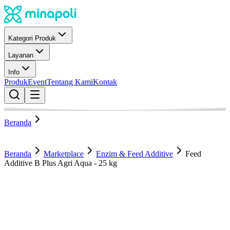
Kategori Produk
Layanan
Info
Produk
Event
Tentang Kami
Kontak
Beranda
Beranda
Marketplace
Enzim & Feed Additive
Feed
Additive B Plus Agri Aqua - 25 kg