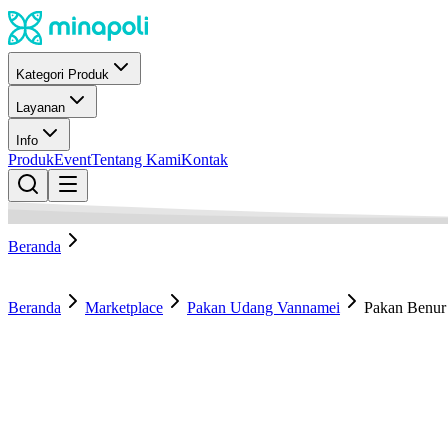
Kategori Produk
Layanan
Info
Produk
Event
Tentang Kami
Kontak
Beranda
Beranda
Marketplace
Pakan Udang Vannamei
Pakan Benur