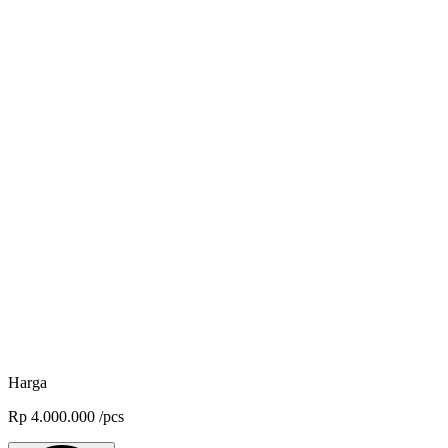
KKP RI No. UV 1806072025
Pakan Benur MeM 800-1200 Mikron - 20 kg
ADM Asia Pasifik
KKP RI No. UV 1806072025
Pakan Benur MeM 300-500 Mikron - 20 kg
ADM Asia Pasifik
KKP RI No. UV 1806072025
Pakan Benur MeM 200-300 Mikron - 20 kg
ADM Asia Pasifik
Harga
Rp
4.000.000
/
pcs